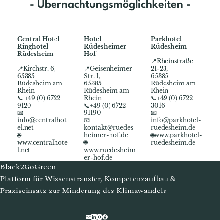
- Übernachtungsmöglichkeiten -
Central Hotel
Hotel
Parkhotel
Ringhotel
Rüdesheimer
Rüdesheim
Rüdesheim
Hof
📍Rheinstraße
📍Kirchstr. 6,
📍Geisenheimer
21-23,
65385
Str. 1,
65385
Rüdesheim am
65385
Rüdesheim am
Rhein
Rüdesheim am
Rhein
📞 +49 (0) 6722
Rhein
📞+49 (0) 6722
9120
📞+49 (0) 6722
3016
📧
91190
📧
info@centralhot
📧
info@parkhotel-
el.net
kontakt@ruedes
ruedesheim.de
🌐
heimer-hof.de
🌐www.parkhotel-
🌐
www.centralhote
ruedesheim.de
l.net
www.ruedesheim
er-hof.de
Black2GoGreen
Platform für Wissenstransfer, Kompetenzaufbau &
Praxiseinsatz zur Minderung des Klimawandels​