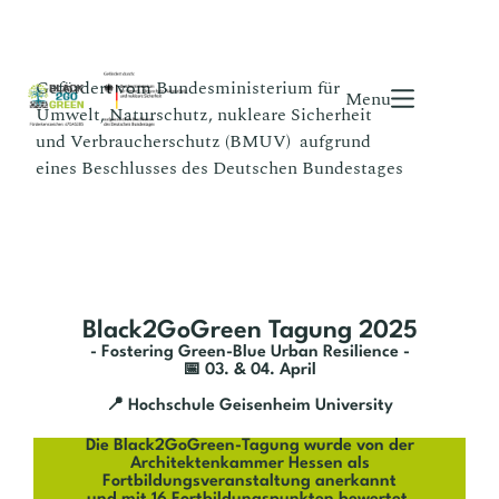
Gefördert vom Bundesministerium für
Menu
Umwelt, Naturschutz, nukleare Sicherheit
und Verbraucherschutz (BMUV) aufgrund
eines Beschlusses des Deutschen Bundestages
Black2GoGreen Tagung 2025
- Fostering Green-Blue Urban Resilience -
📅 03. & 04. April
📍 Hochschule Geisenheim University
Die Black2GoGreen-Tagung wurde von der
Architektenkammer Hessen als
Fortbildungsveranstaltung anerkannt