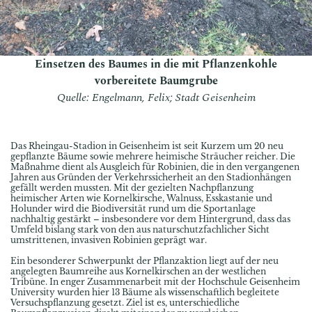
Einsetzen des Baumes in die mit Pflanzenkohle
vorbereitete Baumgrube
Quelle: Engelmann, Felix; Stadt Geisenheim
Das Rheingau-Stadion in Geisenheim ist seit Kurzem um 20 neu
gepflanzte Bäume sowie mehrere heimische Sträucher reicher. Die
Maßnahme dient als Ausgleich für Robinien, die in den vergangenen
Jahren aus Gründen der Verkehrssicherheit an den Stadionhängen
gefällt werden mussten. Mit der gezielten Nachpflanzung
heimischer Arten wie Kornelkirsche, Walnuss, Esskastanie und
Holunder wird die Biodiversität rund um die Sportanlage
nachhaltig gestärkt – insbesondere vor dem Hintergrund, dass das
Umfeld bislang stark von den aus naturschutzfachlicher Sicht
umstrittenen, invasiven Robinien geprägt war.
Ein besonderer Schwerpunkt der Pflanzaktion liegt auf der neu
angelegten Baumreihe aus Kornelkirschen an der westlichen
Tribüne. In enger Zusammenarbeit mit der
Hochschule Geisenheim
University
wurden hier 13 Bäume als wissenschaftlich begleitete
Versuchspflanzung gesetzt. Ziel ist es, unterschiedliche