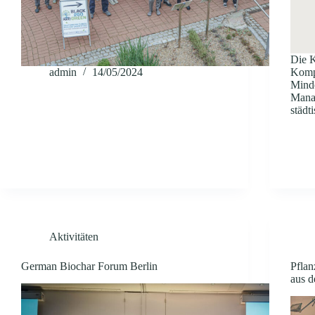
Die K
admin
14/05/2024
Kompe
Minde
Manag
städt
Aktivitäten
German Biochar Forum Berlin
Pflan
aus d