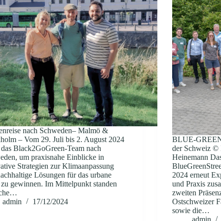
ienreise nach Schweden– Malmö &
holm – Vom 29. Juli bis 2. August 2024
BLUE-GREEN-S
te das Black2GoGreen-Team nach
der Schweiz ©
den, um praxisnahe Einblicke in
Heinemann Das
ative Strategien zur Klimaanpassung
BlueGreenStreet
achhaltige Lösungen für das urbane
2024 erneut Exp
zu gewinnen. Im Mittelpunkt standen
und Praxis zus
uche…
zweiten Präsenz
admin
17/12/2024
Ostschweizer F
sowie die…
admin