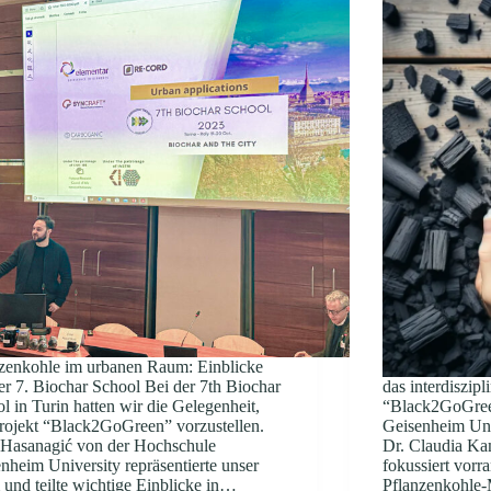
zenkohle im urbanen Raum: Einblicke
er 7. Biochar School Bei der 7th Biochar
das interdiszipl
l in Turin hatten wir die Gelegenheit,
“Black2GoGree
rojekt “Black2GoGreen” vorzustellen.
Geisenheim Univ
 Hasanagić von der Hochschule
Dr. Claudia Ka
nheim University repräsentierte unser
fokussiert vorr
und teilte wichtige Einblicke in…
Pflanzenkohle