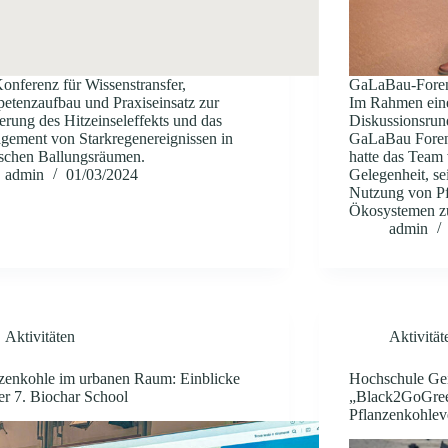
onferenz für Wissenstransfer,
GaLaBau-Foren
tenzaufbau und Praxiseinsatz zur
Im Rahmen eine
rung des Hitzeinseleffekts und das
Diskussionsrun
ement von Starkregenereignissen in
GaLaBau Foren 
ischen Ballungsräumen.
hatte das Team
admin
01/03/2024
Gelegenheit, s
Nutzung von Pf
Ökosystemen zu
admin
Aktivitäten
Aktivität
zenkohle im urbanen Raum: Einblicke
Hochschule Gei
er 7. Biochar School
„Black2GoGree
Pflanzenkohlev